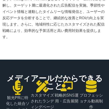
解し、ターゲット層に最適化された広告配信を実施。季節性や
イベント情報と連動したタイムリーな情報発信と、ユーザーの
反応データを分析することで、継続的な改善とROIの向上を実
現します。さらに、地域特性に応じたカスタマイズされた配信
戦略により、効率的な予算活用と高い費用対効果を提供しま
す。
メディアールだからできる
こと
カスタマイズ
戦略的SNS運
プロフェッシ
観光PRに特
されたランデ
用・広告展開
ョナル動画制
化した統合ソ
ィングページ
作