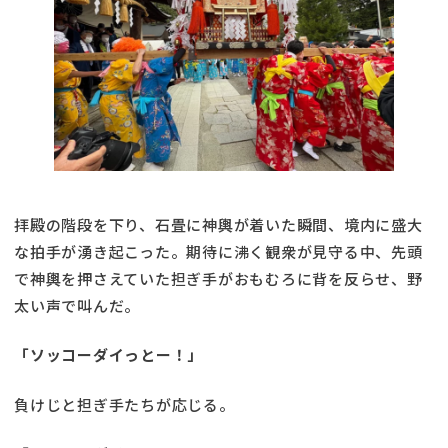
拝殿の階段を下り、石畳に神輿が着いた瞬間、境内に盛大
な拍手が湧き起こった。期待に沸く観衆が見守る中、先頭
で神輿を押さえていた担ぎ手がおもむろに背を反らせ、野
太い声で叫んだ。
「ソッコーダイっとー！」
負けじと担ぎ手たちが応じる。