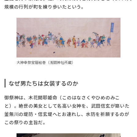
規模の行列が町を練り歩いたという。
大神幸祭宝暦絵巻（浅間神社所蔵）
なぜ男たちは女装するのか
御祭神は、木花開耶姫命（このはなさくやひめのみこ
と）。絶世の美女として名高い女神を、武田信玄が築いた
釜無川の堤防・信玄堤へとお連れし、水防を祈願するのが
この祭りの主旨だ。