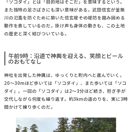
「ソコダイ」とは「目的地はそこだ」を意味するという。
また独特の足さばきにも深い意味がある。武田信玄が釜無
川の氾濫を防ぐために築いた信玄堤――その堤防を踏み固める
動作を表しているのだ。掛け声も身体の動きも、この土地
の歴史と深く結びついている。
午前9時：沿道で神輿を迎える、笑顔とビール
のおもてなし
神社を出発した神輿は、ゆっくりと町内へと進んでいく。
20〜30mほど歩いては「ソコダイ」、また歩いては「ソコ
ダイ」。一回の「ソコダイ」は2〜3分ほど続き、担ぎ手が
交代しながら何度も繰り返す。約3kmの道のりを、実に3時
間かけて練り歩くのだ。