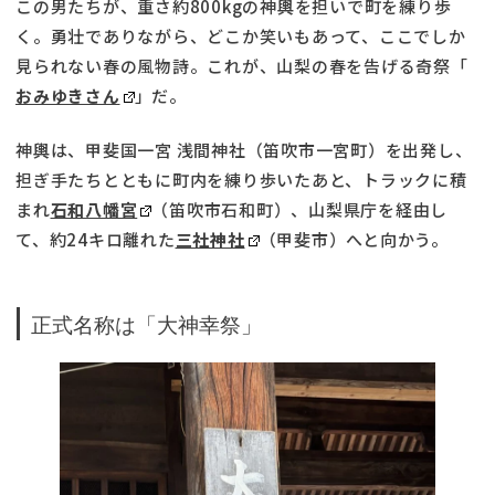
この男たちが、重さ約800kgの神輿を担いで町を練り歩
く。勇壮でありながら、どこか笑いもあって、ここでしか
見られない春の風物詩。これが、山梨の春を告げる奇祭「
おみゆきさん
」だ。
神輿は、甲斐国一宮 浅間神社（笛吹市一宮町）を出発し、
担ぎ手たちとともに町内を練り歩いたあと、トラックに積
まれ
石和八幡宮
（笛吹市石和町）、山梨県庁を経由し
て、約24キロ離れた
三社神社
（甲斐市）へと向かう。
正式名称は「大神幸祭」