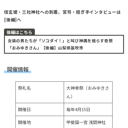
信玄堤・三社神社への到着、宮司・担ぎ手インタビューは
[後編]へ
後編はこちら
女装の男たちが「ソコダイ！」と叫び神輿を揺らす奇祭
「おみゆきさん」【後編】山梨県笛吹市
開催情報
祭礼名
大神幸祭（おみゆきさ
ん）
開催日
毎年4月15日
開催地
甲斐国一宮 浅間神社