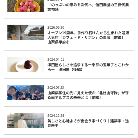
「のっぷいの恵みを次代へ」信田農園の三世代農
業物語
2026.06.30
オープン19周年、手作り石けんから生まれた通販
人気店「カフェ・ド・サボン」の素顔【前編】｜
山梨県甲府市
2024.04.01
澤田屋らしさを追求するー季節の玉菓子とこれか
らー｜澤田屋【後編】
2024.07.23
山梨県移住の先に見えた使命「北杜山守隊」が守
る南アルプスの未来とは【前編】
2024.12.28
美しさと心地よさが出会う家づくり｜建築家・逸
見匠平