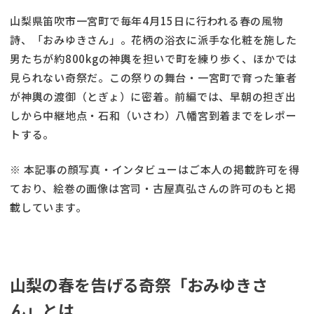
山梨県笛吹市一宮町で毎年4月15日に行われる春の風物
詩、「おみゆきさん」。花柄の浴衣に派手な化粧を施した
男たちが約800kgの神輿を担いで町を練り歩く、ほかでは
見られない奇祭だ。この祭りの舞台・一宮町で育った筆者
が神輿の渡御（とぎょ）に密着。前編では、早朝の担ぎ出
しから中継地点・石和（いさわ）八幡宮到着までをレポー
トする。
※ 本記事の顔写真・インタビューはご本人の掲載許可を得
ており、絵巻の画像は宮司・古屋真弘さんの許可のもと掲
載しています。
山梨の春を告げる奇祭「おみゆきさ
ん」とは