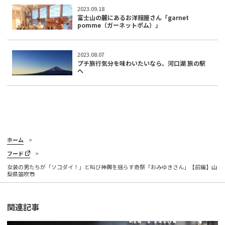
2023.09.18
富士山の麓にあるお洋服屋さん「garnet
pomme（ガーネットポム）」
2023.08.07
プチ旅行気分を味わいたいなら、河口湖 旅の駅
へ
ホーム
フード
女装の男たちが「ソコダイ！」と叫び神輿を揺らす奇祭「おみゆきさん」【前編】山
梨県笛吹市
関連記事