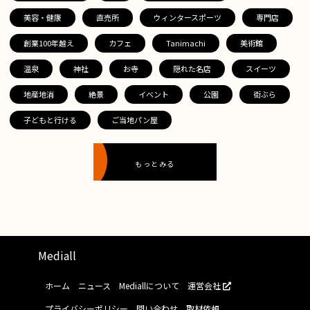
美容・健康
直売所
ウィンタースポーツ
専門店
創業100年越え
カフェ
Tanimachi
美術館
温泉
神社
お寺
隠れた名店
スイーツ
地産地消
絶景
イベント
公園
街ぶら
子どもと行ける
ご当地パン屋
もっとみる
Mediall
ホーム
ニュース
Mediallについて
運営会社
プライバシーポリシー
問い合わせ
取材依頼