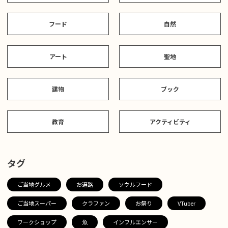
フード
自然
アート
聖地
建物
ブック
教育
アクティビティ
タグ
ご当地グルメ
お遍路
ソウルフード
ご当地スーパー
クラファン
お祭り
VTuber
ワークショップ
魚
インフルエンサー