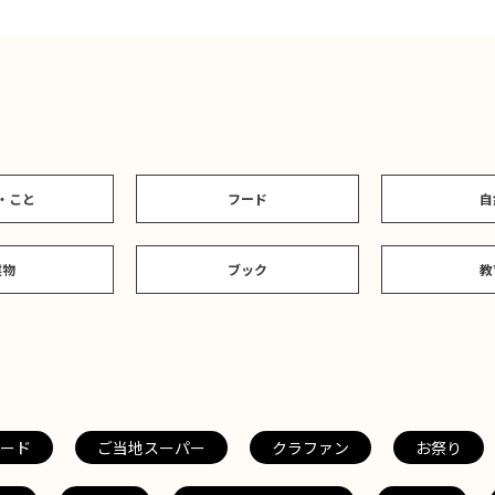
・こと
フード
自
建物
ブック
教
ード
ご当地スーパー
クラファン
お祭り