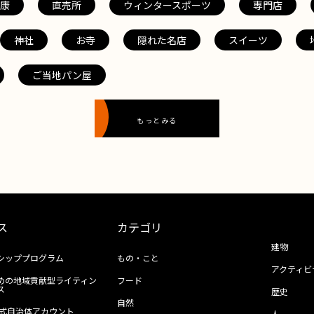
康
直売所
ウィンタースポーツ
専門店
神社
お寺
隠れた名店
スイーツ
ご当地パン屋
もっとみる
ス
カテゴリ
建物
シッププログラム
もの・こと
アクティビ
めの地域貢献型ライティン
フード
ス
歴史
自然
ll公式自治体アカウント
人