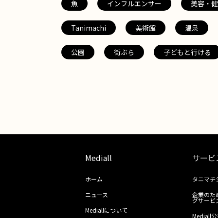
魚
インフルエンサー
美容・健
Tanimachi
美術館
温泉
公園
街ぶら
子どもと行ける
Mediall
サービ
ホーム
タニマチ
ニュース
企業のた
グサービ
Mediallについて
Media