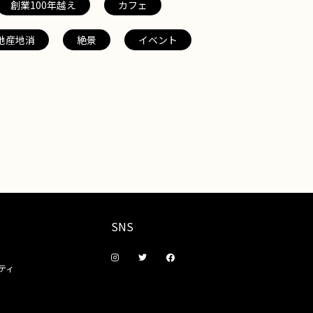
創業100年越え
カフェ
地産地消
絶景
イベント
SNS
ティ