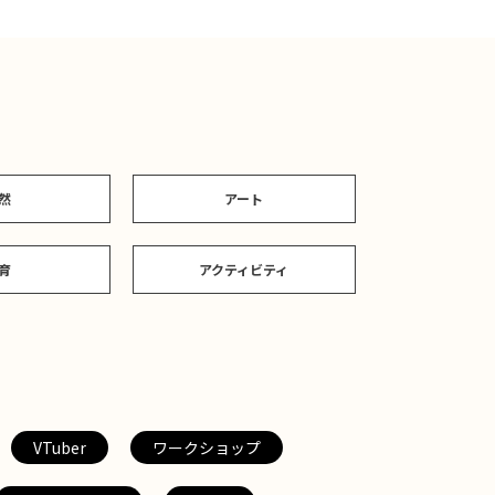
然
アート
育
アクティビティ
VTuber
ワークショップ