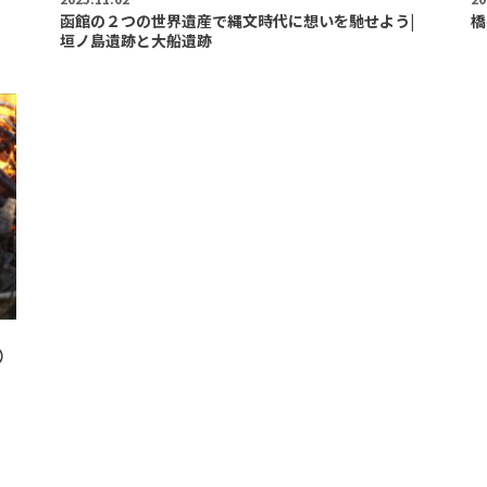
函館の２つの世界遺産で縄文時代に想いを馳せよう|
橋
垣ノ島遺跡と大船遺跡
）