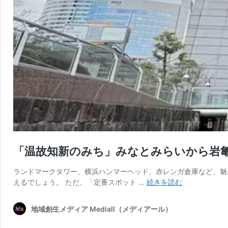
「温故知新のみち」みなとみらいから岩
ランドマークタワー、横浜ハンマーヘッド、赤レンガ倉庫など、魅
「温
えるでしょう。 ただ、「定番スポット …
続きを読む
故
知
地域創生メディア Mediall（メディアール）
新
の