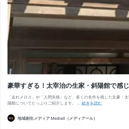
豪華すぎる！太宰治の生家・斜陽館で感
「走れメロス」や「人間失格」など、多くの名作を残した文豪・太
豪
陽館についてたっぷりご紹介します。 …
続きを読む
華
す
地域創生メディア Mediall（メディアール）
ぎ
る！