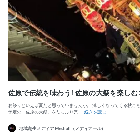
佐原で伝統を味わう! 佐原の大祭を楽し
お祭りといえば夏だと思っていませんか。 涼しくなってくる秋こ
佐
予定の「佐原の大祭」をたっぷり楽 …
続きを読む
原
で
地域創生メディア Mediall（メディアール）
伝
統