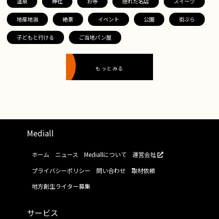
温泉
神社
お寺
隠れた名店
スイーツ
地産地消
絶景
イベント
公園
街ぶら
子どもと行ける
ご当地パン屋
もっとみる
Mediall
ホーム
ニュース
Mediallについて
運営会社
プライバシーポリシー
問い合わせ
取材依頼
地方創生ライター募集
サービス