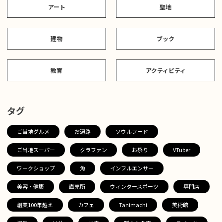
アート
聖地
建物
ブック
教育
アクティビティ
タグ
ご当地グルメ
お遍路
ソウルフード
ご当地スーパー
クラファン
お祭り
VTuber
ワークショップ
魚
インフルエンサー
美容・健康
直売所
ウィンタースポーツ
専門店
創業100年越え
カフェ
Tanimachi
美術館