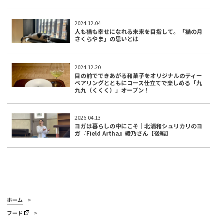
2024.12.04
人も猫も幸せになれる未来を目指して。「猫の月
さくらやま」の思いとは
2024.12.20
目の前でできあがる和菓子をオリジナルのティー
ペアリングとともにコース仕立てで楽しめる「九
九九（くくく）」オープン！
2026.04.13
ヨガは暮らしの中にこそ｜北浦和シュリカリのヨ
ガ『Field Artha』綾乃さん【後編】
ホーム
フード