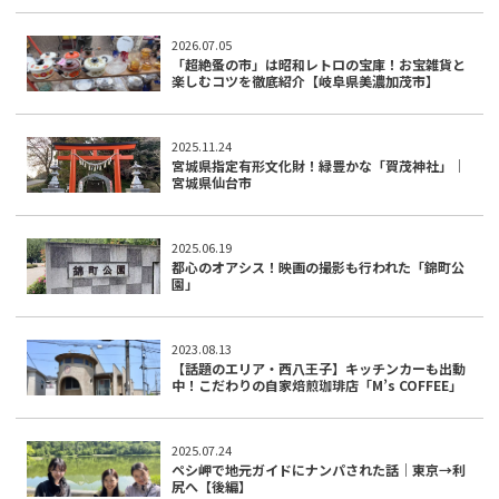
2026.07.05
「超絶蚤の市」は昭和レトロの宝庫！お宝雑貨と
楽しむコツを徹底紹介【岐阜県美濃加茂市】
2025.11.24
宮城県指定有形文化財！緑豊かな「賀茂神社」｜
宮城県仙台市
2025.06.19
都心のオアシス！映画の撮影も行われた「錦町公
園」
2023.08.13
【話題のエリア・西八王子】キッチンカーも出動
中！こだわりの自家焙煎珈琲店「M’s COFFEE」
2025.07.24
ペシ岬で地元ガイドにナンパされた話｜東京→利
尻へ【後編】