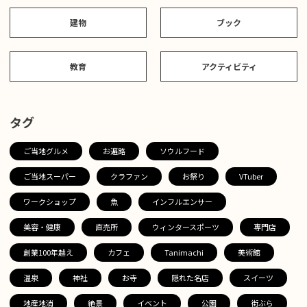
建物
ブック
教育
アクティビティ
タグ
ご当地グルメ
お遍路
ソウルフード
ご当地スーパー
クラファン
お祭り
VTuber
ワークショップ
魚
インフルエンサー
美容・健康
直売所
ウィンタースポーツ
専門店
創業100年越え
カフェ
Tanimachi
美術館
温泉
神社
お寺
隠れた名店
スイーツ
地産地消
絶景
イベント
公園
街ぶら