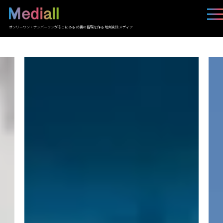
オンリーワン・ナンバーワンがそこにある 応援の循環を作る 地域創生メディア