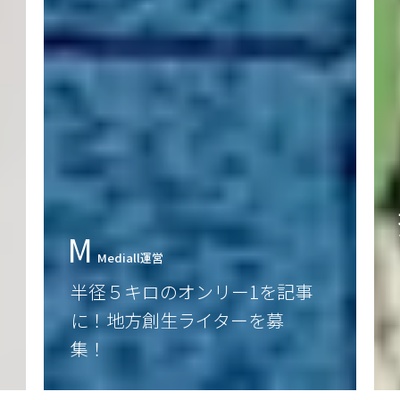
拠
Spot
日ノ出町駅から野毛山公園へ
「暮らしの温故知新のみち」
を歩く【前編】｜神奈川県横
浜市