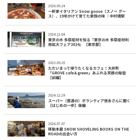
2026.05.24
一軒家イタリアン Snow goose（スノー グー
ス）、19年かけて育てた家族の味 ｜中村橋駅
2024.12.04
東京の木 多摩産材を知る『東京の木 多摩産材利
用拡大フェア2024』 【東京都】
2023.09.20
ただいまって帰りたくなるカフェ！大井町
「GROVE cafe＆green」あふれる笑顔の秘密
【前編】
2024.12.29
スーパー（普通の）ボランティア徳永さんに聞く
【はじめの一歩】後編
2026.07.07
移動本屋 SNOW SHOVELING BOOKS ON THE
ROADの出会い方