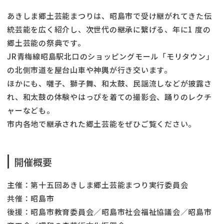
あきしま郷土芸能まつりは、昭島市で受け継がれてきた伝
統芸能を広く紹介し、次世代の継承に繋げる、年に1 度の
郷土芸能の祭典です。
JR青梅線昭島駅北口のショッピングモール「モリタウン」
の北側市道を屋台山車や神輿が行き交います。
ほかにも、囃子、獅子舞、和太鼓、民謡流しなどが披露さ
れ、和太鼓の体験やはっぴを着ての撮影会、踊りのレクチ
ャーなども。
市内各地で継承された郷土芸能をぜひご覧ください。
開催概要
主催：第十五回あきしま郷土芸能まつり実行委員会
共催：昭島市
後援：昭島市教育委員会／昭島市社会福祉協議会／昭島市