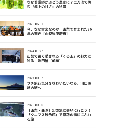
なぜ看護師がぶどう農家に？二刀流で挑
む『極上の甘さ』の秘密
2025.06.01
今、なぜ古楽なのか｜山梨で育まれた36
年の響き【山梨県甲府市】
2024.03.27
山梨で長く愛される「くろ玉」の魅力に
迫る｜澤田屋【前編】
2023.08.07
プチ旅行気分を味わいたいなら、河口湖
旅の駅へ
2025.08.08
【山梨・西湖】幻の魚に会いに行こう！
「クニマス展示館」で奇跡の物語にふれ
る旅