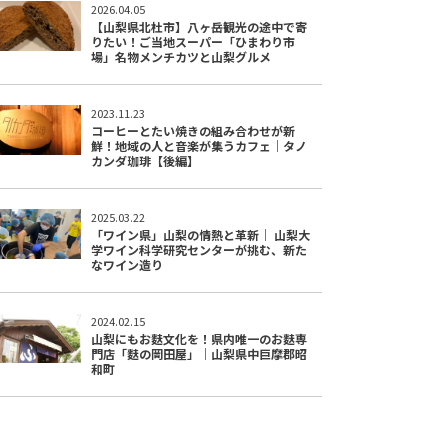
2026.04.05
【山梨県北杜市】八ヶ岳観光の途中で寄
りたい！ご当地スーパー「ひまわり市
場」名物メンチカツと山梨グルメ
2023.11.23
コーヒーとたい焼きの組み合わせが新
鮮！地域の人と音楽が集うカフェ｜タノ
カンダ珈琲【後編】
2025.03.22
「ワイン県」山梨の情熱と革新｜ 山梨大
学ワイン科学研究センターが挑む、新た
なワイン造り
2024.02.15
山梨にもお麩文化を！県内唯一のお麩専
門店「麩の岡田屋」｜山梨県中巨摩郡昭
和町