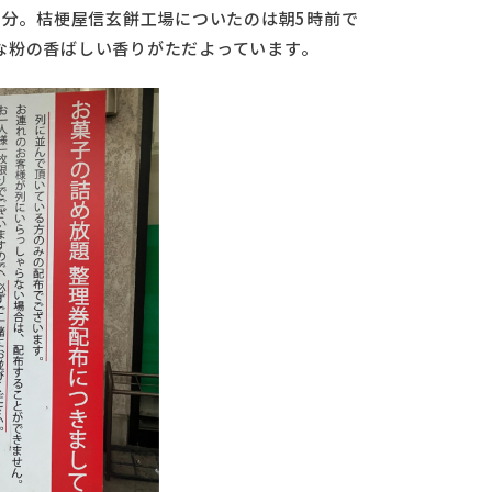
5分。桔梗屋信玄餅工場についたのは朝5時前で
な粉の香ばしい香りがただよっています。