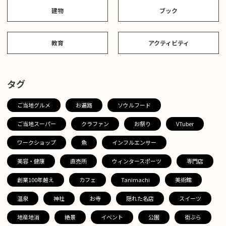
建物
ブック
教育
アクティビティ
タグ
ご当地グルメ
お遍路
ソウルフード
ご当地スーパー
クラファン
お祭り
VTuber
ワークショップ
魚
インフルエンサー
美容・健康
直売所
ウィンタースポーツ
専門店
創業100年越え
カフェ
Tanimachi
美術館
温泉
神社
お寺
隠れた名店
スイーツ
地産地消
絶景
イベント
公園
街ぶら