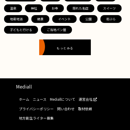
温泉
神社
お寺
隠れた名店
スイーツ
地産地消
絶景
イベント
公園
街ぶら
子どもと行ける
ご当地パン屋
もっとみる
Mediall
ホーム
ニュース
Mediallについて
運営会社
プライバシーポリシー
問い合わせ
取材依頼
地方創生ライター募集