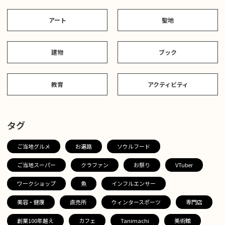
アート
聖地
建物
ブック
教育
アクティビティ
タグ
ご当地グルメ
お遍路
ソウルフード
ご当地スーパー
クラファン
お祭り
VTuber
ワークショップ
魚
インフルエンサー
美容・健康
直売所
ウィンタースポーツ
専門店
創業100年越え
カフェ
Tanimachi
美術館