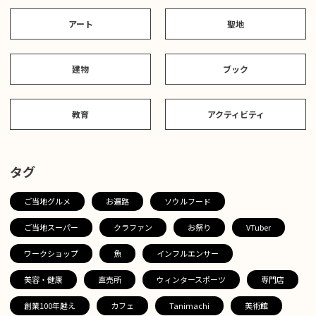
アート
聖地
建物
ブック
教育
アクティビティ
タグ
ご当地グルメ
お遍路
ソウルフード
ご当地スーパー
クラファン
お祭り
VTuber
ワークショップ
魚
インフルエンサー
美容・健康
直売所
ウィンタースポーツ
専門店
創業100年越え
カフェ
Tanimachi
美術館