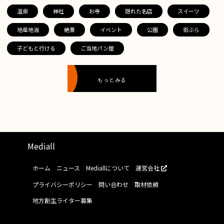
温泉
神社
お寺
隠れた名店
スイーツ
地産地消
絶景
イベント
公園
街ぶら
子どもと行ける
ご当地パン屋
もっとみる
Mediall
ホーム
ニュース
Mediallについて
運営会社
プライバシーポリシー
問い合わせ
取材依頼
地方創生ライター募集