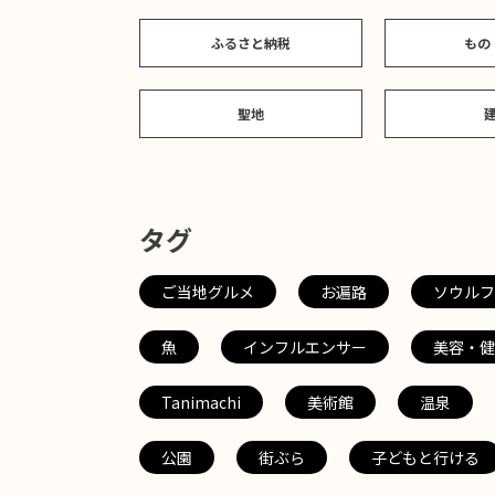
ふるさと納税
もの
聖地
タグ
ご当地グルメ
お遍路
ソウルフ
魚
インフルエンサー
美容・健
Tanimachi
美術館
温泉
公園
街ぶら
子どもと行ける