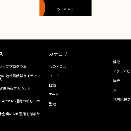
もっとみる
ス
カテゴリ
建物
シッププログラム
もの・こと
アクティビ
めの地域貢献型ライティン
フード
ス
歴史
自然
ll公式自治体アカウント
人
アート
地域応援ブ
ためのSNS運用の新しいカ
聖地
小企業のSNS運用を徹底サ