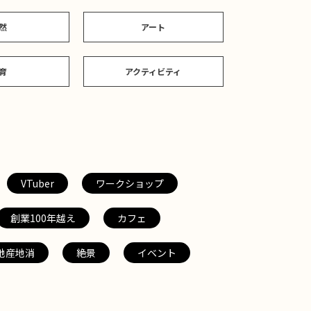
然
アート
育
アクティビティ
VTuber
ワークショップ
創業100年越え
カフェ
地産地消
絶景
イベント