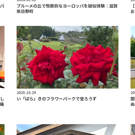
パ
ブルーメの丘で牧歌的なヨーロッパを疑似体験｜滋賀
【
県日野町
お
2025.10.29
20
し
い「ばら」きのフラワーパークで登ろうず
間
福
ぬ