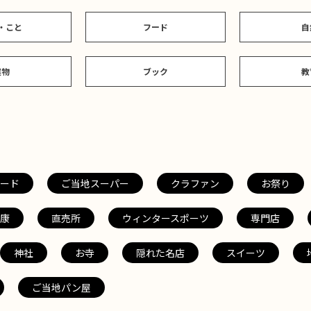
・こと
フード
自
建物
ブック
教
ード
ご当地スーパー
クラファン
お祭り
康
直売所
ウィンタースポーツ
専門店
神社
お寺
隠れた名店
スイーツ
ご当地パン屋