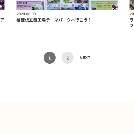
2024.08.09
20
ア
桔梗信玄餅工場テーマパークへ行こう！
ラ
フ
1
2
NEXT