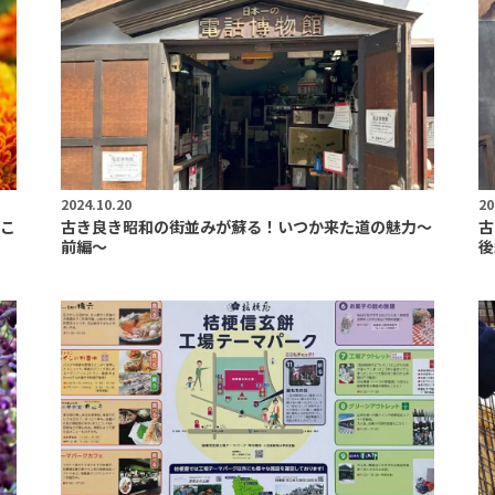
2024.10.20
20
こ
古き良き昭和の街並みが蘇る！いつか来た道の魅力〜
古
前編〜
後