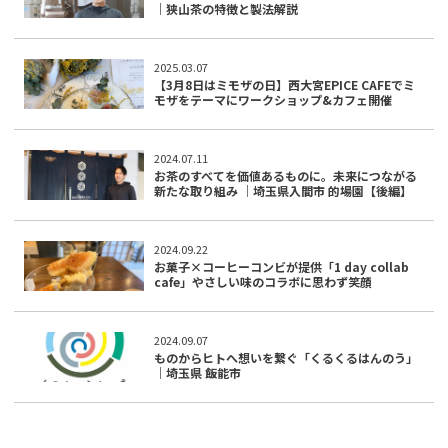
｜狭山茶の特徴と製法解説
2025.03.07
【3月8日はミモザの日】西大宮EPICE CAFEでミ
モザをテーマにワークショップ&カフェ開催
2024.07.11
お茶のすべてを価値あるものに。未来につながる
新たな取り組み ｜埼玉県入間市 的場園【後編】
2024.09.22
お菓子×コーヒーコンビが提供「1 day collab
cafe」やさしい味のコラボに思わず笑顔
2024.09.07
ものからヒトへ想いを繋ぐ「くるくるはんのう」
｜埼玉県 飯能市