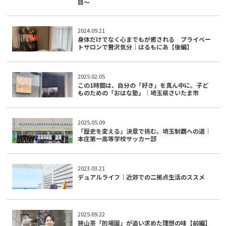
目〜
2024.09.21
身体だけでなく心までもが癒される プライベー
トサロンで贅沢気分｜はるもにあ【後編】
2025.02.05
この1時間は、自分の「好き」を真ん中に。子ど
ものための「おはな塾」｜埼玉県さいたま市
2025.05.09
「歴史を変える」決意で挑む。埼玉制覇への道｜
本庄第一高等学校サッカー部
2023.03.21
デュアルライフ｜近郊での二拠点生活のススメ
2025.09.22
狭山茶「的場園」が追い求めた理想の味【前編】