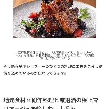
小江戸黒豚料理のひとつ、『黒豚角煮〜バルサミコベリーソ
ース』も絶品。数名で来店した際にはぜひどうぞ。 写真提
供：創作ダイニング 心
そう語る鳥飼シェフ。
一つひとつの料理に工夫をこらし愛
情を込めているのが伝わってきます。
地元食材×創作料理と厳選酒の極上マ
リアージュを愉しむ一人呑み