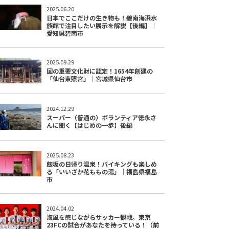
2025.06.20
日本でここだけの生き物も！碧南海浜水
族館で注目したい展示を解説【後編】｜
愛知県碧南市
2025.09.29
国の重要文化財に認定！1654年創建の
「仙台東照宮」｜宮城県仙台市
2024.12.29
スーパー（普通の）ボランティア徳永さ
んに聞く【はじめの一歩】後編
2025.08.23
飯坂の日帰り温泉！バイキングも楽しめ
る「いいざか花ももの湯」｜福島県福島
市
2024.04.02
海風を感じながらサッカー観戦。東京
23FCの試合があなたを待っている！（前