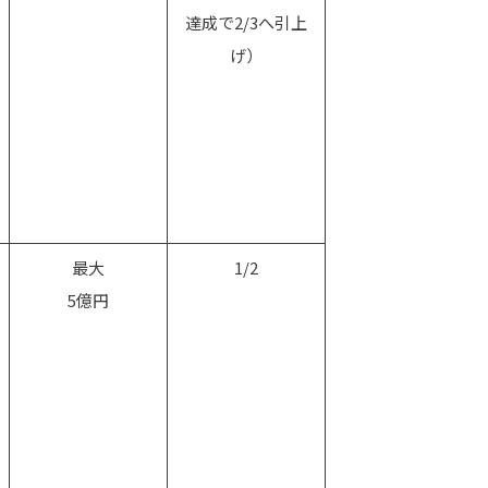
達成で2/3へ引上
げ）
最大
1/2
5億円