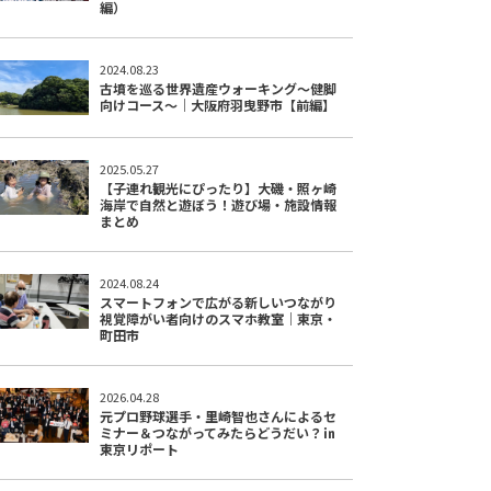
編）
2024.08.23
古墳を巡る世界遺産ウォーキング～健脚
向けコース～｜大阪府羽曳野市【前編】
2025.05.27
【子連れ観光にぴったり】大磯・照ヶ崎
海岸で自然と遊ぼう！遊び場・施設情報
まとめ
2024.08.24
スマートフォンで広がる新しいつながり
視覚障がい者向けのスマホ教室｜東京・
町田市
2026.04.28
元プロ野球選手・里崎智也さんによるセ
ミナー＆つながってみたらどうだい？㏌
東京リポート