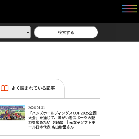
検索する
よく読まれている記事
2026.01.31
「ハンズホールディングスCUP2025全国
大会」を通じて、障がい者スポーツの魅
力を広めたい（後編）｜元女子ソフトボ
ール日本代表 髙山樹里さん