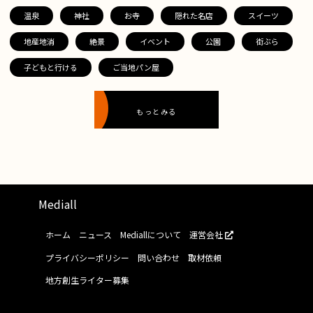
温泉
神社
お寺
隠れた名店
スイーツ
地産地消
絶景
イベント
公園
街ぶら
子どもと行ける
ご当地パン屋
もっとみる
Mediall
ホーム
ニュース
Mediallについて
運営会社
プライバシーポリシー
問い合わせ
取材依頼
地方創生ライター募集