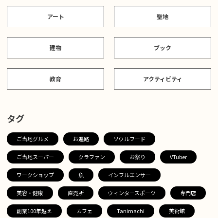
アート
聖地
建物
ブック
教育
アクティビティ
タグ
ご当地グルメ
お遍路
ソウルフード
ご当地スーパー
クラファン
お祭り
VTuber
ワークショップ
魚
インフルエンサー
美容・健康
直売所
ウィンタースポーツ
専門店
創業100年越え
カフェ
Tanimachi
美術館