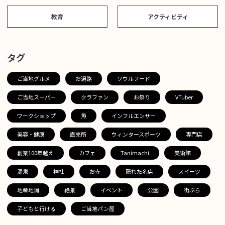
教育
アクティビティ
タグ
ご当地グルメ
お遍路
ソウルフード
ご当地スーパー
クラファン
お祭り
VTuber
ワークショップ
魚
インフルエンサー
美容・健康
直売所
ウィンタースポーツ
専門店
創業100年越え
カフェ
Tanimachi
美術館
温泉
神社
お寺
隠れた名店
スイーツ
地産地消
絶景
イベント
公園
街ぶら
子どもと行ける
ご当地パン屋