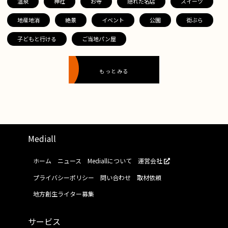
温泉
神社
お寺
隠れた名店
スイーツ
地産地消
絶景
イベント
公園
街ぶら
子どもと行ける
ご当地パン屋
もっとみる
Mediall
ホーム
ニュース
Mediallについて
運営会社
プライバシーポリシー
問い合わせ
取材依頼
地方創生ライター募集
サービス