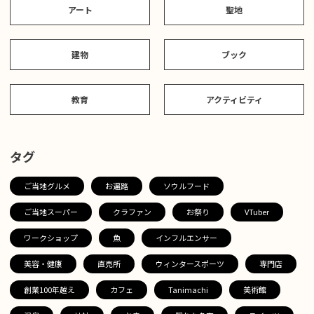
アート
聖地
建物
ブック
教育
アクティビティ
タグ
ご当地グルメ
お遍路
ソウルフード
ご当地スーパー
クラファン
お祭り
VTuber
ワークショップ
魚
インフルエンサー
美容・健康
直売所
ウィンタースポーツ
専門店
創業100年越え
カフェ
Tanimachi
美術館