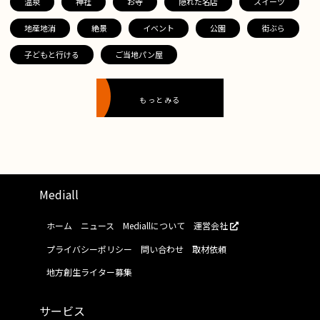
温泉
神社
お寺
隠れた名店
スイーツ
地産地消
絶景
イベント
公園
街ぶら
子どもと行ける
ご当地パン屋
もっとみる
Mediall
ホーム
ニュース
Mediallについて
運営会社
プライバシーポリシー
問い合わせ
取材依頼
地方創生ライター募集
サービス