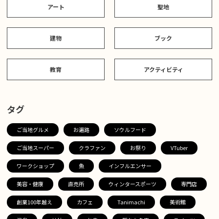
アート
聖地
建物
ブック
教育
アクティビティ
タグ
ご当地グルメ
お遍路
ソウルフード
ご当地スーパー
クラファン
お祭り
VTuber
ワークショップ
魚
インフルエンサー
美容・健康
直売所
ウィンタースポーツ
専門店
創業100年越え
カフェ
Tanimachi
美術館