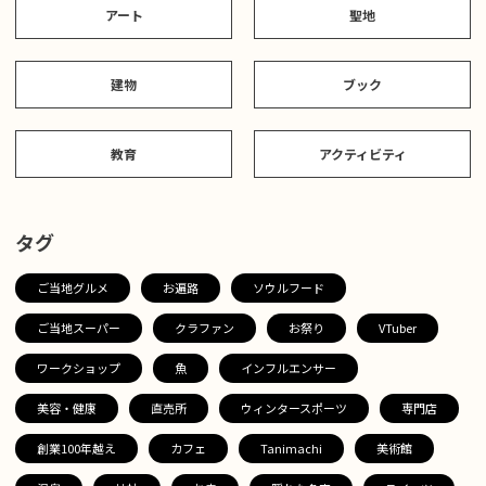
アート
聖地
建物
ブック
教育
アクティビティ
タグ
ご当地グルメ
お遍路
ソウルフード
ご当地スーパー
クラファン
お祭り
VTuber
ワークショップ
魚
インフルエンサー
美容・健康
直売所
ウィンタースポーツ
専門店
創業100年越え
カフェ
Tanimachi
美術館