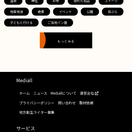
温泉
神社
お寺
隠れた名店
スイーツ
地産地消
絶景
イベント
公園
街ぶら
子どもと行ける
ご当地パン屋
もっとみる
Mediall
ホーム
ニュース
Mediallについて
運営会社
プライバシーポリシー
問い合わせ
取材依頼
地方創生ライター募集
サービス