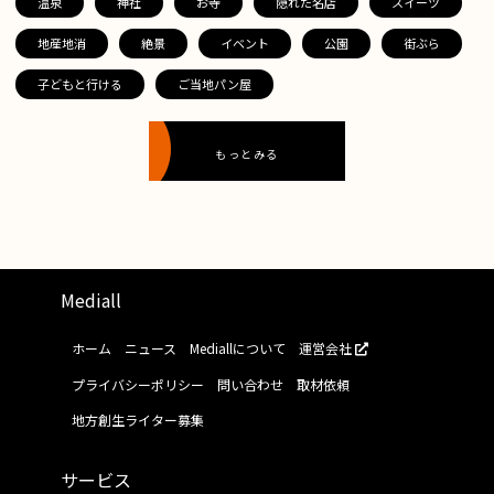
温泉
神社
お寺
隠れた名店
スイーツ
地産地消
絶景
イベント
公園
街ぶら
子どもと行ける
ご当地パン屋
もっとみる
Mediall
ホーム
ニュース
Mediallについて
運営会社
プライバシーポリシー
問い合わせ
取材依頼
地方創生ライター募集
サービス