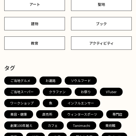
アート
聖地
建物
ブック
教育
アクティビティ
タグ
ご当地グルメ
お遍路
ソウルフード
ご当地スーパー
クラファン
お祭り
VTuber
ワークショップ
魚
インフルエンサー
美容・健康
直売所
ウィンタースポーツ
専門店
創業100年越え
カフェ
Tanimachi
美術館