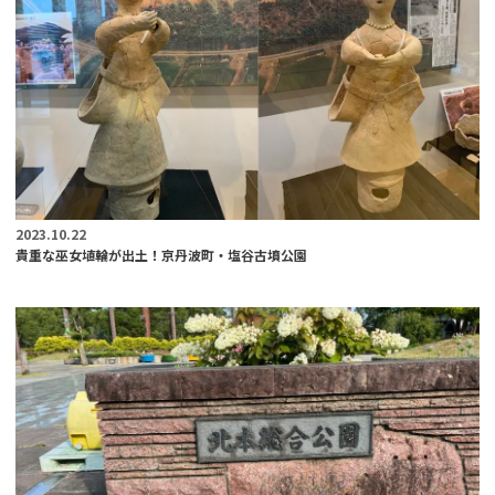
2023.10.22
貴重な巫女埴輪が出土！京丹波町・塩谷古墳公園