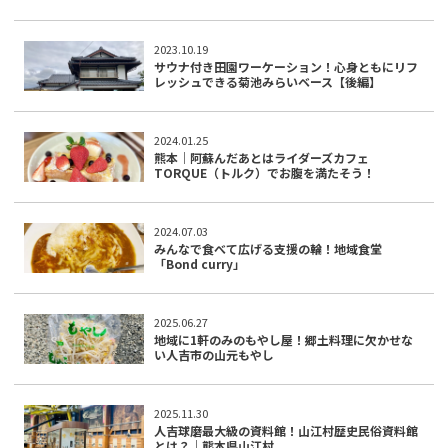
2023.10.19
サウナ付き田園ワーケーション！心身ともにリフ
レッシュできる菊池みらいベース【後編】
2024.01.25
熊本｜阿蘇んだあとはライダーズカフェ
TORQUE（トルク）でお腹を満たそう！
2024.07.03
みんなで食べて広げる支援の輪！地域食堂
「Bond curry」
2025.06.27
地域に1軒のみのもやし屋！郷土料理に欠かせな
い人吉市の山元もやし
2025.11.30
人吉球磨最大級の資料館！山江村歴史民俗資料館
とは？｜熊本県山江村