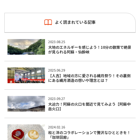
よく読まれている記事
2023.08.25
大地のエネルギーを感じよう！10分の散策で絶景
が見られる阿蘇・仙酔峡
2025.06.29
【人吉】地域の方に愛される繊月祭り！その裏側
にある繊月酒造の想いや理念とは？
2023.09.27
大迫力！阿蘇の火口を間近で見てみよう【阿蘇中
岳火口】
2024.02.16
和と洋のコラボレーションで贅沢なひとときを！
「珈琲回廊」