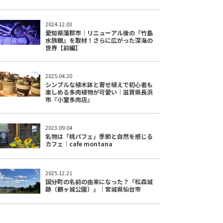
2024.12.03
愛知県蒲郡市｜リニューアル後の『竹島
水族館』を取材！さらに広がった深海の
世界【前編】
2025.04.20
シンプルな植木鉢と寄せ植えで初心者も
楽しめる多肉植物が可愛い｜滋賀県長浜
市『小室多肉店』
2023.09.04
名物は「桃パフェ」季節と自然を感じる
カフェ│cafe montana
2025.12.21
国分町の名前の由来になった？「松森城
跡（鶴ヶ城公園）」｜宮城県仙台市