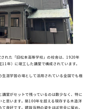
定された「旧松本高等学校」の校舎は、1920年
大正11年）に竣工した講堂で構成されています。
の生涯学習の場として活用されている全国でも極
と講堂がセットで残っているのは数少なく、特に
と思います。築100年を超える現存する木造洋
めて良好です。建設当時の姿をほぼ完全に留め、