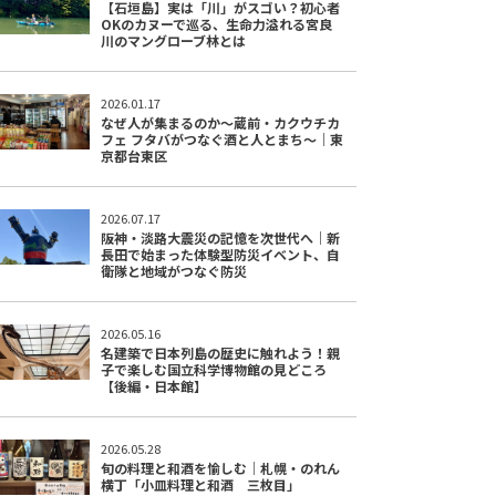
【石垣島】実は「川」がスゴい？初心者
OKのカヌーで巡る、生命力溢れる宮良
川のマングローブ林とは
2026.01.17
なぜ人が集まるのか～蔵前・カクウチカ
フェ フタバがつなぐ酒と人とまち～｜東
京都台東区
2026.07.17
阪神・淡路大震災の記憶を次世代へ｜新
長田で始まった体験型防災イベント、自
衛隊と地域がつなぐ防災
2026.05.16
名建築で日本列島の歴史に触れよう！親
子で楽しむ国立科学博物館の見どころ
【後編・日本館】
2026.05.28
旬の料理と和酒を愉しむ｜札幌・のれん
横丁「小皿料理と和酒 三枚目」