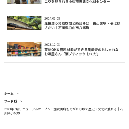
ニワを見られる小松市埋蔵文化財センター
2024.03.05
風情漂う和風空間と絶品そば！白山お宿・そば処
さかい｜石川県白山市八幡町
2023.12.03
英語OK＆無料試飲ができる奥能登のおしゃれな
お酒屋さん「酒ブティック おくだ」
ホーム
フード
2023年7月リニューアルオープン！加賀国府ものがたり館で歴史・文化に触れる｜石
川県小松市