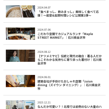
2024.04.07
「食べまっし、飲みまっし」美味しく食べて応
援！〜能登&加賀料理レシピ公開第1弾〜
2024.07.06
こだわり空間でカジュアルランチ「Maple
STREET MARKET」｜石川県金沢市
2024.08.12
【ナツメミヤビ】伝統と現代の融合：着る人だか
らこそわかる気持ちに寄り添った着付け｜石川県
金沢市
2024.06.01
建築会社が手掛けたおしゃれ空間「zuiun
dining（ズイウン ダイニング）」｜石川県金沢
市
2023.12.21
なんだか可愛い？！北陸では前例のない大量のハ