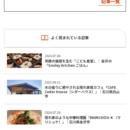
記事一覧
よく読まれている記事
2024.07.04
笑顔の循環を生む「こども食堂」｜ 金沢の
「Smiley kitchen ごはん」
2023.09.15
木の香りに癒やされる隠れ家風カフェ「CAFE
Cedar House（シダーハウス）」｜石川県白山
市
2024.07.28
隠れ家のような中華料理屋「MARICHOU-K （マ
リシュケ）」｜石川県金沢市