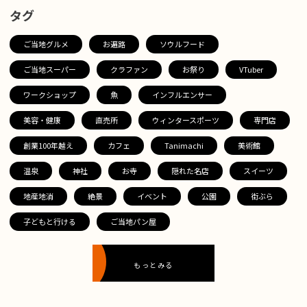
タグ
ご当地グルメ
お遍路
ソウルフード
ご当地スーパー
クラファン
お祭り
VTuber
ワークショップ
魚
インフルエンサー
美容・健康
直売所
ウィンタースポーツ
専門店
創業100年越え
カフェ
Tanimachi
美術館
温泉
神社
お寺
隠れた名店
スイーツ
地産地消
絶景
イベント
公園
街ぶら
子どもと行ける
ご当地パン屋
もっとみる