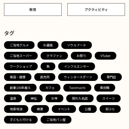
教育
アクティビティ
タグ
ご当地グルメ
お遍路
ソウルフード
ご当地スーパー
クラファン
お祭り
VTuber
ワークショップ
魚
インフルエンサー
美容・健康
直売所
ウィンタースポーツ
専門店
創業100年越え
カフェ
Tanimachi
美術館
温泉
神社
お寺
隠れた名店
スイーツ
地産地消
絶景
イベント
公園
街ぶら
子どもと行ける
ご当地パン屋