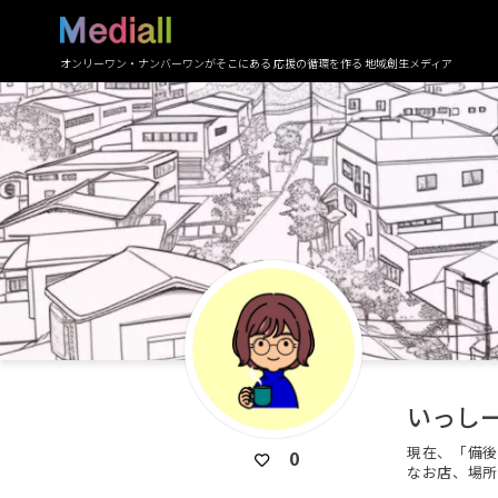
オンリーワン・ナンバーワンがそこにある 応援の循環を作る 地域創生メディア
いっし
現在、「備後
0
なお店、場所