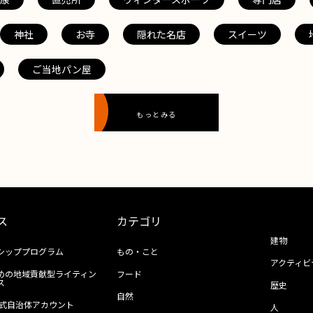
神社
お寺
隠れた名店
スイーツ
ご当地パン屋
もっとみる
ス
カテゴリ
建物
シッププログラム
もの・こと
アクティビ
めの地域貢献型ライティン
フード
ス
歴史
自然
ll公式自治体アカウント
人