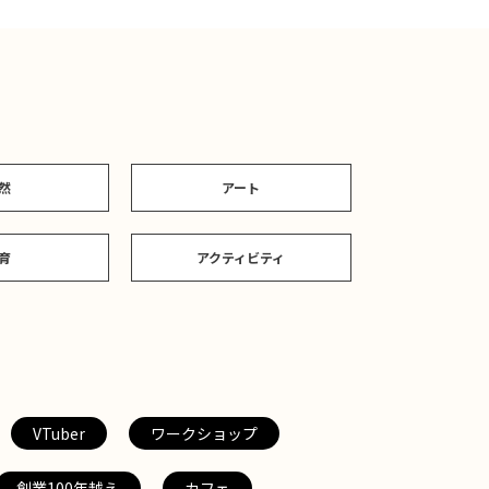
然
アート
育
アクティビティ
VTuber
ワークショップ
創業100年越え
カフェ