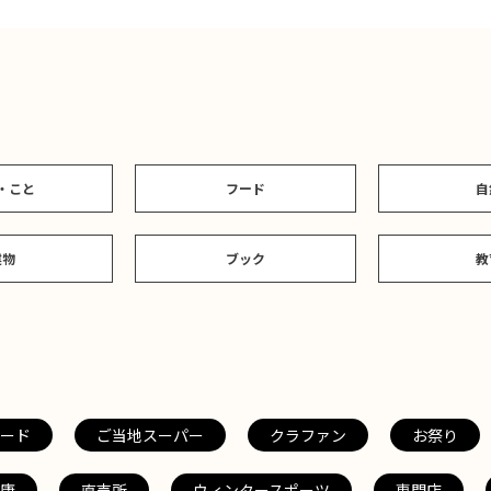
・こと
フード
自
建物
ブック
教
ード
ご当地スーパー
クラファン
お祭り
康
直売所
ウィンタースポーツ
専門店