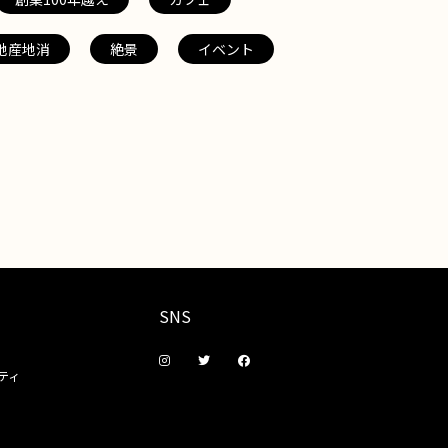
地産地消
絶景
イベント
SNS
ティ