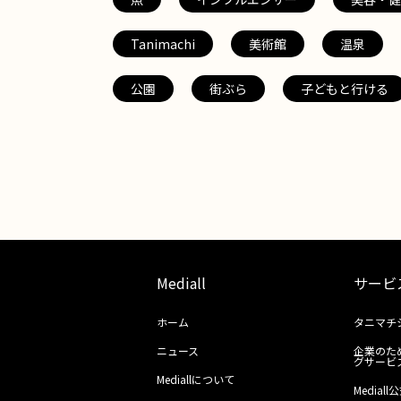
Tanimachi
美術館
温泉
公園
街ぶら
子どもと行ける
Mediall
サービ
ホーム
タニマチ
ニュース
企業のた
グサービ
Mediallについて
Media