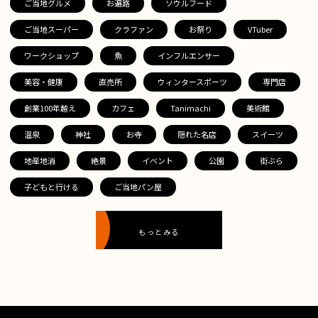
ご当地グルメ
お遍路
ソウルフード
ご当地スーパー
クラファン
お祭り
VTuber
ワークショップ
魚
インフルエンサー
美容・健康
直売所
ウィンタースポーツ
専門店
創業100年越え
カフェ
Tanimachi
美術館
温泉
神社
お寺
隠れた名店
スイーツ
地産地消
絶景
イベント
公園
街ぶら
子どもと行ける
ご当地パン屋
もっとみる