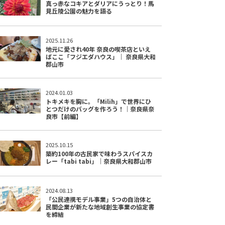
真っ赤なコキアとダリアにうっとり！馬
見丘陵公園の魅力を語る
2025.11.26
地元に愛され40年 奈良の喫茶店といえ
ばここ「フジエダハウス」｜ 奈良県大和
郡山市
2024.01.03
トキメキを胸に。「Milih」で世界にひ
とつだけのバッグを作ろう！｜奈良県奈
良市【前編】
2025.10.15
築約100年の古民家で味わうスパイスカ
レー「tabi tabi」｜奈良県大和郡山市
2024.08.13
「公民連携モデル事業」5つの自治体と
民間企業が新たな地域創生事業の協定書
を締結