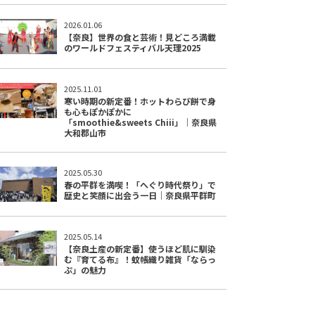
2026.01.06
【奈良】世界の食と芸術！見どころ満載
のワールドフェスティバル天理2025
2025.11.01
寒い時期の新定番！ホットわらび餅で身
も心もぽかぽかに
「smoothie&sweets Chiii」｜奈良県
大和郡山市
2025.05.30
春の平群を満喫！「へぐり時代祭り」で
歴史と笑顔に出会う一日｜奈良県平群町
2025.05.14
【奈良土産の新定番】使うほど肌に馴染
む『育てる布』！蚊帳織り雑貨「ならっ
ぷ」の魅力