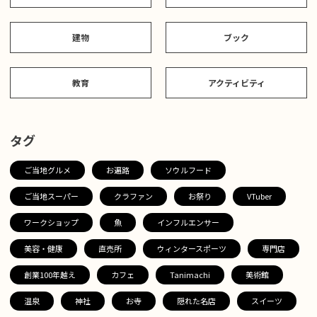
建物
ブック
教育
アクティビティ
タグ
ご当地グルメ
お遍路
ソウルフード
ご当地スーパー
クラファン
お祭り
VTuber
ワークショップ
魚
インフルエンサー
美容・健康
直売所
ウィンタースポーツ
専門店
創業100年越え
カフェ
Tanimachi
美術館
温泉
神社
お寺
隠れた名店
スイーツ