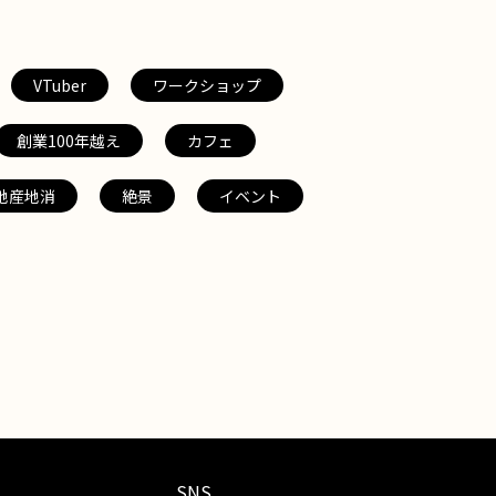
VTuber
ワークショップ
創業100年越え
カフェ
地産地消
絶景
イベント
SNS