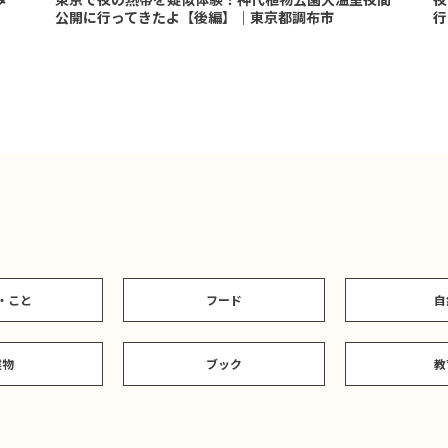
公開に行ってきたよ【後編】｜東京都調布市
行
・こと
フード
自
建物
ブック
教