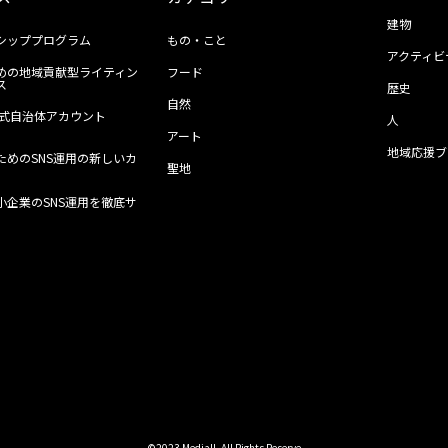
建物
シッププログラム
もの・こと
アクティビ
めの地域貢献型ライティン
フード
ス
歴史
自然
ll公式自治体アカウント
人
アート
地域応援ブ
ためのSNS運用の新しいカ
聖地
小企業のSNS運用を徹底サ
©2023 Mediall. All Rights Reserve