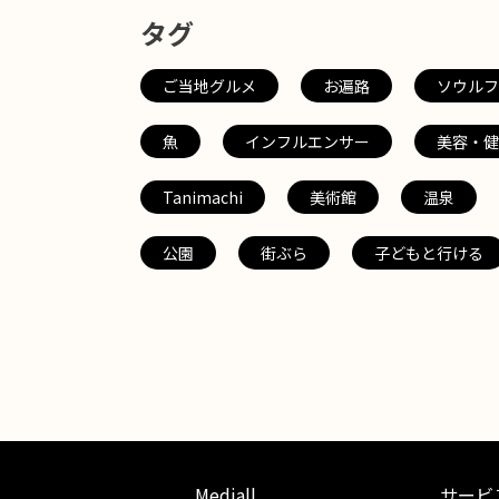
タグ
ご当地グルメ
お遍路
ソウルフ
魚
インフルエンサー
美容・健
Tanimachi
美術館
温泉
公園
街ぶら
子どもと行ける
Mediall
サービ