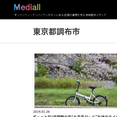
オンリーワン・ナンバーワンがそこにある 応援の循環を作る 地域創生メディア
東京都調布市
2024.01.26
ずーっと桜?武蔵野の森“お花見ロード”を地元ライ