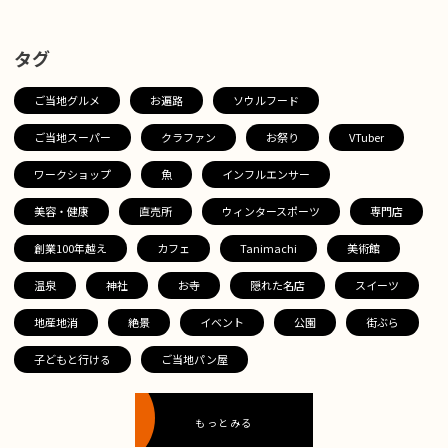
タグ
ご当地グルメ
お遍路
ソウルフード
ご当地スーパー
クラファン
お祭り
VTuber
ワークショップ
魚
インフルエンサー
美容・健康
直売所
ウィンタースポーツ
専門店
創業100年越え
カフェ
Tanimachi
美術館
温泉
神社
お寺
隠れた名店
スイーツ
地産地消
絶景
イベント
公園
街ぶら
子どもと行ける
ご当地パン屋
もっとみる