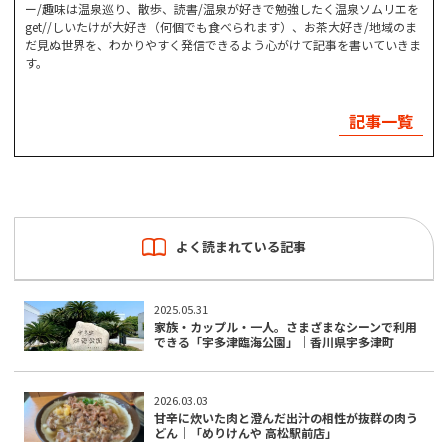
ー/趣味は温泉巡り、散歩、読書/温泉が好きで勉強したく温泉ソムリエを
get//しいたけが大好き（何個でも食べられます）、お茶大好き/地域のま
だ見ぬ世界を、わかりやすく発信できるよう心がけて記事を書いていきま
す。
記事一覧
よく読まれている記事
2025.05.31
家族・カップル・一人。さまざまなシーンで利用
できる「宇多津臨海公園」｜香川県宇多津町
2026.03.03
甘辛に炊いた肉と澄んだ出汁の相性が抜群の肉う
どん｜「めりけんや 高松駅前店」