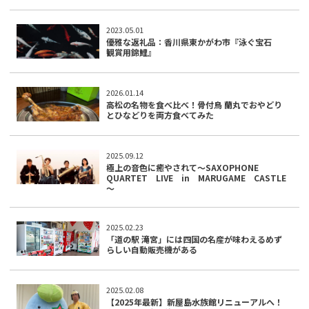
2023.05.01
優雅な返礼品：香川県東かがわ市『泳ぐ宝石
観賞用錦鯉』
2026.01.14
高松の名物を食べ比べ！骨付鳥 蘭丸でおやどり
とひなどりを両方食べてみた
2025.09.12
極上の音色に癒やされて～SAXOPHONE
QUARTET LIVE in MARUGAME CASTLE
～
2025.02.23
「道の駅 滝宮」には四国の名産が味わえるめず
らしい自動販売機がある
2025.02.08
【2025年最新】新屋島水族館リニューアルへ！