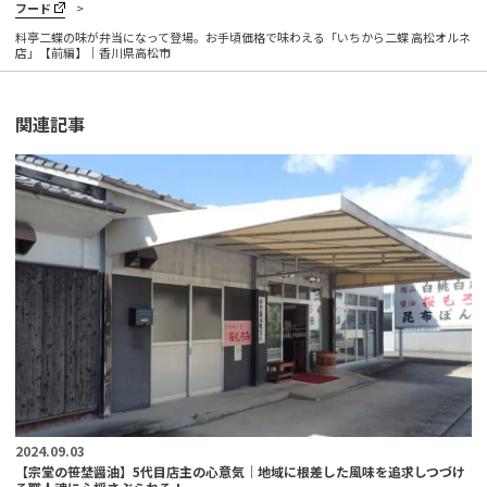
フード
料亭二蝶の味が弁当になって登場。お手頃価格で味わえる「いちから二蝶 高松オルネ
店」【前編】｜香川県高松市
関連記事
2024.09.03
【宗堂の笹埜醤油】5代目店主の心意気｜地域に根差した風味を追求しつづけ