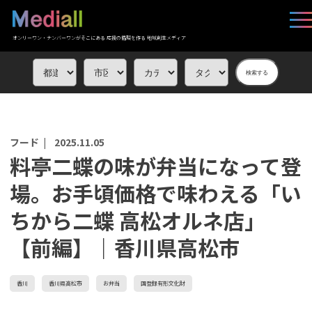
オンリーワン・ナンバーワンがそこにある 応援の循環を作る 地域創生メディア
検索する
フード |
2025.11.05
料亭二蝶の味が弁当になって登
場。お手頃価格で味わえる「い
ちから二蝶 高松オルネ店」
【前編】｜香川県高松市
香川
香川県高松市
お弁当
国登録有形文化財