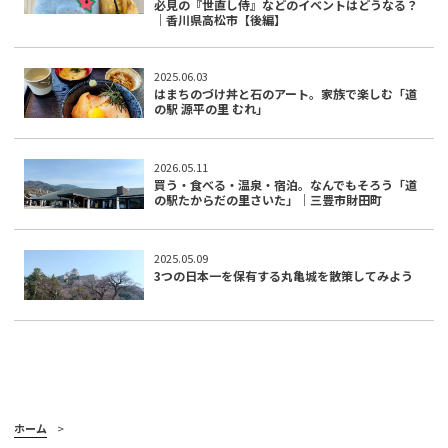
必見の『世直し侍』などのイベントはどうなる？
｜香川県高松市【後編】
2025.06.03
はまちのづけ丼と石のアート。家族で楽しむ「道
の駅 源平の里 むれ」
2026.05.11
買う・食べる・温泉・宿泊。なんでもそろう「道
の駅たからだの里さいた」｜三豊市財田町
2025.05.09
3つの日本一を保有する丸亀城を散策してみよう
ホーム