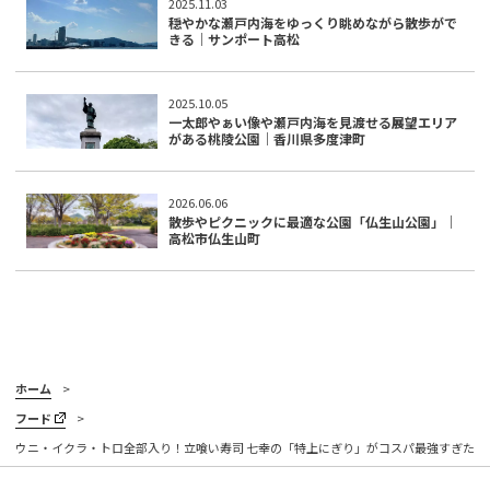
2025.11.03
穏やかな瀬戸内海をゆっくり眺めながら散歩がで
きる｜サンポート高松
2025.10.05
一太郎やぁい像や瀬戸内海を見渡せる展望エリア
がある桃陵公園｜香川県多度津町
2026.06.06
散歩やピクニックに最適な公園「仏生山公園」｜
高松市仏生山町
ホーム
フード
ウニ・イクラ・トロ全部入り！立喰い寿司 七幸の「特上にぎり」がコスパ最強すぎた