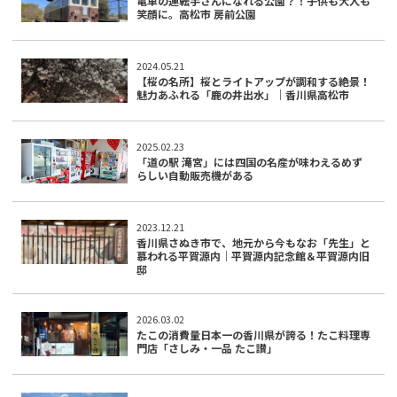
電車の運転手さんになれる公園？！子供も大人も
笑顔に。高松市 房前公園
2024.05.21
【桜の名所】桜とライトアップが調和する絶景！
魅力あふれる「鹿の井出水」｜香川県高松市
2025.02.23
「道の駅 滝宮」には四国の名産が味わえるめず
らしい自動販売機がある
2023.12.21
香川県さぬき市で、地元から今もなお「先生」と
慕われる平賀源内｜平賀源内記念館＆平賀源内旧
邸
2026.03.02
たこの消費量日本一の香川県が誇る！たこ料理専
門店「さしみ・一品 たこ讃」