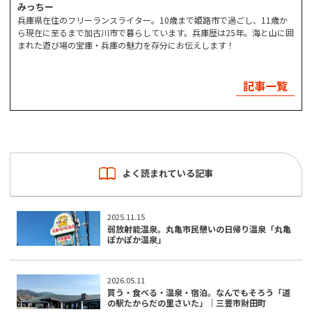
みっちー
兵庫県在住のフリーランスライター。10歳まで姫路市で過ごし、11歳か
ら現在に至るまで加古川市で暮らしています。兵庫歴は25年。海と山に囲
まれた遊び場の宝庫・兵庫の魅力を存分にお伝えします！
記事一覧
よく読まれている記事
2025.11.15
弱放射能温泉。丸亀市民憩いの日帰り温泉「丸亀
ぽかぽか温泉」
2026.05.11
買う・食べる・温泉・宿泊。なんでもそろう「道
の駅たからだの里さいた」｜三豊市財田町