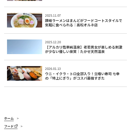
2025.11.07
讃岐ラーメンはまんどがフードコートスタイルで
気軽に食べられる｜高松オルネ店
2025.12.20
【アルカリ性単純温泉】老若男女が楽しめる刺激
が少ない優しい泉質｜たかせ天然温泉
2026.01.13
ウニ・イクラ・トロ全部入り！立喰い寿司 七幸
の「特上にぎり」がコスパ最強すぎた
ホーム
フード