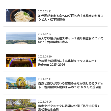
2026.02.11
地元民が集まる食べログ百名店｜高松市のセルフ
うどん・松下製麺所
2023.12.02
巨大な砂絵が金運スポット？銭形展望台について
紹介｜香川県観音寺市
2025.09.20
夜の街を幻想的に｜丸亀城キャッスルロード
Reborn 2025-2026
2024.02.13
自然と遊びが交わる家族みんなが楽しめるスポッ
ト｜香川県仲多度郡まんのう町 かりんの丘公園
2026.06.06
散歩やピクニックに最適な公園「仏生山公園」｜
高松市仏生山町