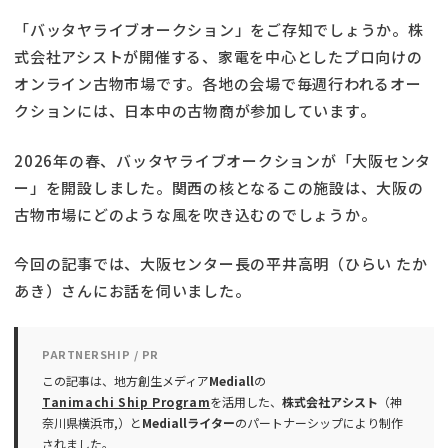
「バッタヤライブオークション」をご存知でしょうか。株
式会社アシストが開催する、家電を中心としたプロ向けの
オンライン古物市場です。各地の会場で毎週行われるオー
クションには、日本中の古物商が参加しています。
2026年の春、バッタヤライブオークションが「大阪センタ
ー」を開設しました。関西の核となるこの施設は、大阪の
古物市場にどのような風を吹き込むのでしょうか。
今回の記事では、大阪センター長の平井高明（ひらい たか
あき）さんにお話を伺いました。
PARTNERSHIP / PR
この記事は、地方創生メディア
Mediall
の
Tanimachi Ship Program
を活用した、
株式会社アシスト
（神
奈川県横浜市,）と
Mediallライター
のパートナーシップにより制作
されました。