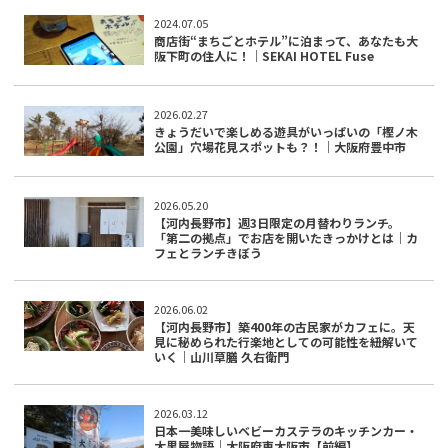
2024.07.05
商店街“まちごとホテル”に泊まって、あなたも大
阪下町の住人に！｜SEKAI HOTEL Fuse
2026.02.27
きょうだいで楽しめる遊具がいっぱいの「樫ノ木
公園」穴場花見スポットも？！｜大阪府豊中市
2026.05.20
【河内長野市】週3日限定の月替わりランチ。
「第二の拠点」でお店を開いたきっかけとは｜カ
フェとランチきぼう
2026.06.02
【河内長野市】築400年の古民家がカフェに。天
見に秘められた行楽地としての可能性を紐解いて
いく｜山川草膳 久右衛門
2026.03.12
日本一美味しいベビーカステラのキッチンカー・
大黒屋物語｜大阪府東大阪市【前編】