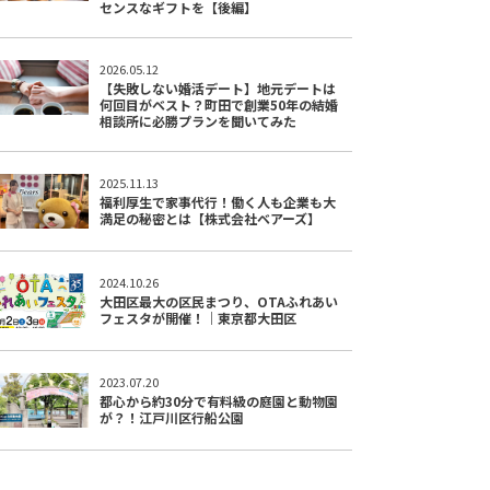
センスなギフトを【後編】
2026.05.12
【失敗しない婚活デート】地元デートは
何回目がベスト？町田で創業50年の結婚
相談所に必勝プランを聞いてみた
2025.11.13
福利厚生で家事代行！働く人も企業も大
満足の秘密とは【株式会社ベアーズ】
2024.10.26
大田区最大の区民まつり、OTAふれあい
フェスタが開催！｜東京都大田区
2023.07.20
都心から約30分で有料級の庭園と動物園
が？！江戸川区行船公園