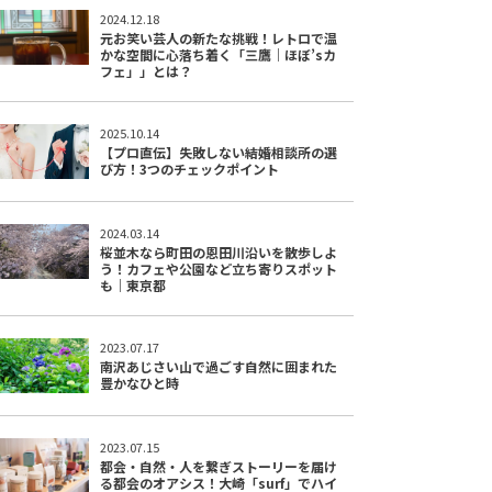
2024.12.18
元お笑い芸人の新たな挑戦！レトロで温
かな空間に心落ち着く「三鷹｜ほぼ’sカ
フェ」」とは？
2025.10.14
【プロ直伝】失敗しない結婚相談所の選
び方！3つのチェックポイント
2024.03.14
桜並木なら町田の恩田川沿いを散歩しよ
う！カフェや公園など立ち寄りスポット
も｜東京都
2023.07.17
南沢あじさい山で過ごす自然に囲まれた
豊かなひと時
2023.07.15
都会・自然・人を繋ぎストーリーを届け
る都会のオアシス！大崎「surf」でハイ