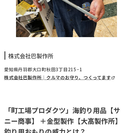
株式会社巴製作所
愛知県丹羽郡大口町秋田3丁目215−1
株式会社巴製作所│クルマのお守り、つくってます
「
町工場プロダクツ
」海釣り用品【サ
ニー商事】 ＋金型製作【
大
髙
製作所
】
釣り用おもりの威力とは？