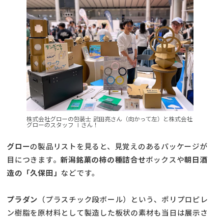
株式会社グローの包装士 武田亮さん（向かって左）と株式会社
グローのスタッフ Ⅰさん！
グロー
の製品リストを見ると、見覚えのあるパッケージが
目につきます。
新潟銘菓の柿の種詰合せ
ボックスや
朝日酒
造の「久保田」
などです。
プラダン
（プラスチック段ボール）という、ポリプロピレ
ン樹脂を原材料として製造した板状の素材も当日は展示さ