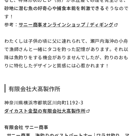
砂地に潜む魚の好奇心や捕食本能を刺激できる
そうなので
す！
参考：
サニー商事オンラインショップ / ディギング
わたくしは子供の頃に父に連れられて、瀬戸内海沖の小舟
で漁師さんと一緒にタコを釣った記憶があります。それ以
降は魚釣りをする機会がありませんでしたが、釣りのおも
りに特化したデザインと質感には心惹かれます！
有限会社大髙製作所
神奈川県横浜市都筑区川向町1192-3
ダイカスト金型の有限会社大髙製作所
有限会社 サニー商事
サニー商事 海釣りのベストパートナー | ワラサ釣り、マ