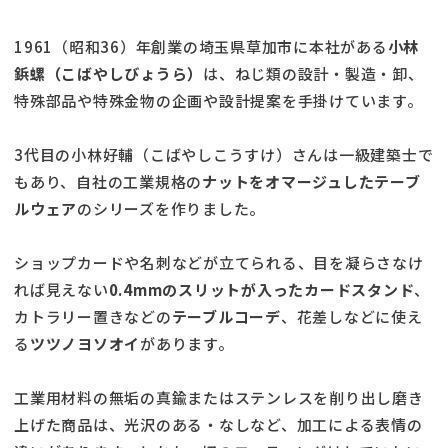
1961（昭和36）年創業の埼玉県草加市に本社がある
小林
鋲螺（こばやしびょうら）
は、ねじ類の設計・製造・卸、
特殊部品や特殊金物の企画や設計提案を手掛けています。
3代目の小林好輔（こばやしこうすけ）さんは一級建築士で
もあり、自社の工業規格の
ナットをオマージュしたテーブ
ルウェア
のシリーズを作りました。
ショップカードや名刺などが立てられる、目を凝らさなけ
れば見えない
0.4mmのスリットが入ったカードスタンド
、
カトラリー置きなどの
テーブルコーデ
、花差しなどに使え
る
ツツノヨソオイ
があります。
工業用材料の無垢の真鍮またはステンレスを削り出し磨き
上げた商品は、光沢のある・なしなど、加工による表情の