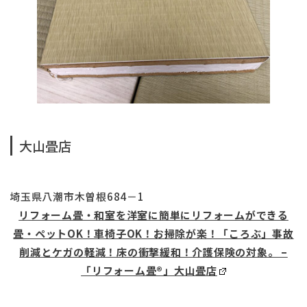
大山畳店
埼玉県八潮市木曽根684－1
リフォーム畳・和室を洋室に簡単にリフォームができる
畳・ペットOK！車椅子OK！お掃除が楽！「ころぶ」事故
削減とケガの軽減！床の衝撃緩和！介護保険の対象。 –
「リフォーム畳®」大山畳店