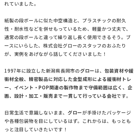
れていました。
紙製の段ボールに似た中空構造と、プラスチックの耐久
性・耐水性などを併せもっているため、軽量かつ丈夫で、
通常の段ボールと違って繰り返し長く使用できるそう。ブ
ースにいらした、株式会社グローのスタッフのおふたり
が、実例をあげながら話してくださいました！
1997年に設立した新潟県長岡市の
グロー
は、
包装資材や緩
衝材全般、精密製品に対応した金型成形による緩衝材トレ
ー、イベント・POP関連の製作物まで守備範囲は広く、企
画、設計・加工・販売まで一貫して行っている会社
です。
日常生活で意識しないまま、
グロー
が手掛けたパッケージ
や各種包装物を目にしているはず。これからは、もっとも
っと注目していきたいです！