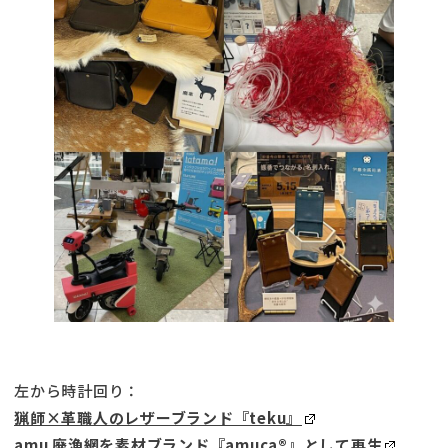
左から時計回り：
猟師×革職人のレザーブランド『teku』
amu 廃漁網を素材ブランド『amuca®︎』として再生