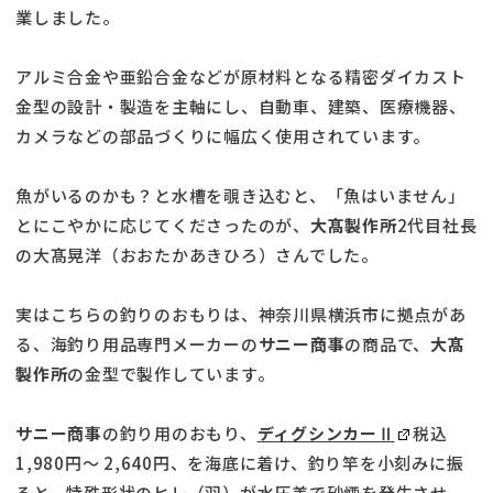
業しました。
アルミ合金や亜鉛合金などが原材料となる精密ダイカスト
金型の設計・製造を主軸にし、自動車、建築、医療機器、
カメラなどの部品づくりに幅広く使用されています。
魚がいるのかも？と水槽を覗き込むと、「魚はいません」
とにこやかに応じてくださったのが、
大髙製作所
2代目社長
の大髙晃洋（おおたかあきひろ）さんでした。
実はこちらの釣りのおもりは、神奈川県横浜市に拠点があ
る、海釣り用品専門メーカーの
サニー商事
の商品で、
大髙
製作所
の金型で製作しています。
サニー商事
の釣り用のおもり、
ディグシンカーⅡ
税込
1,980円～ 2,640円、を海底に着け、釣り竿を小刻みに振
ると、特殊形状のヒレ（羽）が水圧差で砂煙を発生させ、