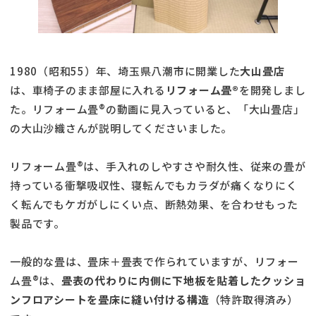
1980（昭和55）年、埼玉県八潮市に開業した
大山畳店
は、車椅子のまま部屋に入れる
リフォーム畳®
を開発しまし
た。リフォーム畳®の動画に見入っていると、「大山畳店」
の大山沙織さんが説明してくださいました。
リフォーム畳®は、手入れのしやすさや耐久性、従来の畳が
持っている衝撃吸収性、寝転んでもカラダが痛くなりにく
く転んでもケガがしにくい点、断熱効果、を合わせもった
製品です。
一般的な畳は、畳床＋畳表で作られていますが、リフォー
ム畳®は、
畳表の代わりに内側に下地板を貼着したクッショ
ンフロアシートを畳床に縫い付ける構造
（特許取得済み）