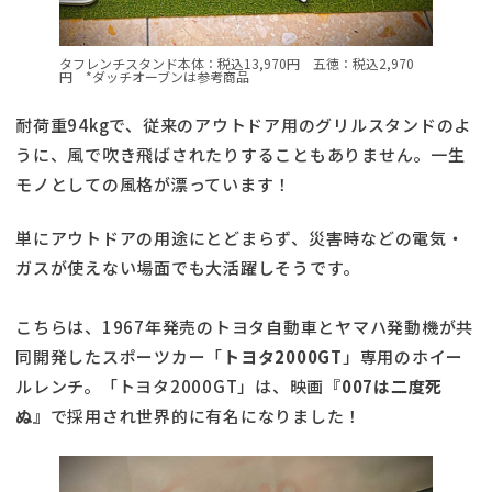
タフレンチスタンド本体：税込13,970円 五徳：税込2,970
円 *ダッチオーブンは参考商品
耐荷重94kgで、従来のアウトドア用のグリルスタンドのよ
うに、風で吹き飛ばされたりすることもありません。一生
モノとしての風格が漂っています！
単にアウトドアの用途にとどまらず、災害時などの電気・
ガスが使えない場面でも大活躍しそうです。
こちらは、1967年発売のトヨタ自動車とヤマハ発動機が共
同開発したスポーツカー「
トヨタ2000GT
」専用のホイー
ルレンチ。「トヨタ2000GT」は、映画『
007は二度死
ぬ
』で採用され世界的に有名になりました！