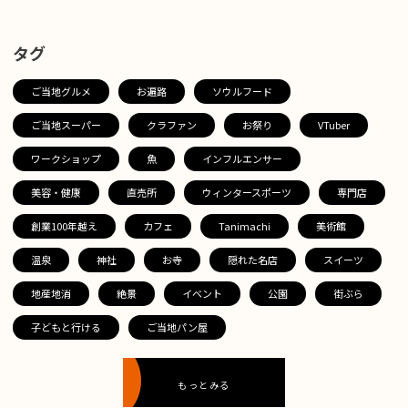
タグ
ご当地グルメ
お遍路
ソウルフード
ご当地スーパー
クラファン
お祭り
VTuber
ワークショップ
魚
インフルエンサー
美容・健康
直売所
ウィンタースポーツ
専門店
創業100年越え
カフェ
Tanimachi
美術館
温泉
神社
お寺
隠れた名店
スイーツ
地産地消
絶景
イベント
公園
街ぶら
子どもと行ける
ご当地パン屋
もっとみる