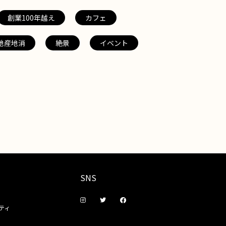
創業100年越え
カフェ
地産地消
絶景
イベント
SNS
ティ