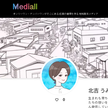
オンリーワン・ナンバーワンがそこにある 応援の循環を作る 地域創生メディア
北吉 う
生まれも育ち
0
たちの想いを
ん発信してい