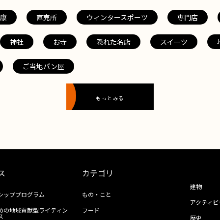
康
直売所
ウィンタースポーツ
専門店
神社
お寺
隠れた名店
スイーツ
ご当地パン屋
もっとみる
ス
カテゴリ
建物
シッププログラム
もの・こと
アクティビ
めの地域貢献型ライティン
フード
ス
歴史