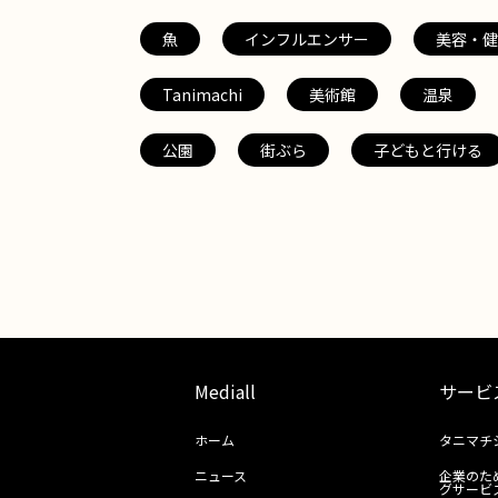
魚
インフルエンサー
美容・健
Tanimachi
美術館
温泉
公園
街ぶら
子どもと行ける
Mediall
サービ
ホーム
タニマチ
ニュース
企業のた
グサービ