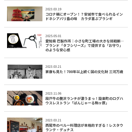
2023.03.19
コロナ禍にオープン！？安城市で食べられるイン
ドネシアバリ島の味 カラダ喜ぶプランギ
2025.05.01
愛知県 巴製作所｜小さな町工場の大きな挑戦――新
ブランド「タフシリーズ」で提供する「お守り」
のような安心感
2023.03.21
家康も見た！700年以上続く国の文化財 三河万歳
2023.11.06
段戸牛の贅沢ランチが激うまっ！設楽町のログハ
ウスレストラン「ばんじゃーる駒ヶ原」
2023.03.21
西尾市のペルー料理店が本格的すぎる！レスタウ
ランテ・デュナス