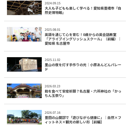
2024.09.15
大人も子どもも楽しく学べる！愛知県豊橋市『自
然史博物館』
2025.08.01
英語を通じて心を育む！0歳からの英会話教室
「アライブイングリッシュスクール」（前編）｜
愛知県 名古屋市
2025.11.02
里山の夜を灯す手作りの光｜小原あんどんパレー
ド
2026.03.23
飴を食べて安産祈願？名古屋・六所神社の「かっ
ちん玉祭り」
2026.07.16
豊田の山間部で「遊びながら健康に」｜自然×フ
ィットネス×観光の新しい形【前編】