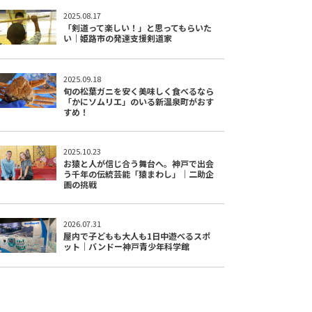
2025.08.17
「剣道って楽しい！」と思ってもらいた
い｜姫路市の発達支援剣道家
2025.09.18
旬の松葉ガニを安く美味しく食べるなら
「かにソムリエ」のいる新温泉町がおす
すめ！
2025.10.23
お猿と人が信じ合う舞台へ。神戸で出会
う千年の伝統芸能「猿まわし」｜二助企
画の挑戦
2026.07.31
屋内で子どもも大人も1日中遊べるスポ
ット｜バンドー神戸青少年科学館