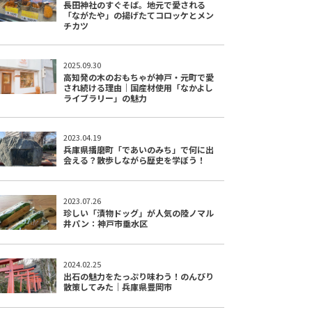
長田神社のすぐそば。地元で愛される
「ながたや」の揚げたてコロッケとメン
チカツ
2025.09.30
高知発の木のおもちゃが神戸・元町で愛
され続ける理由｜国産材使用「なかよし
ライブラリー」の魅力
2023.04.19
兵庫県播磨町「であいのみち」で何に出
会える？散歩しながら歴史を学ぼう！
2023.07.26
珍しい「漬物ドッグ」が人気の陸ノマル
井パン：神戸市垂水区
2024.02.25
出石の魅力をたっぷり味わう！のんびり
散策してみた｜兵庫県豊岡市