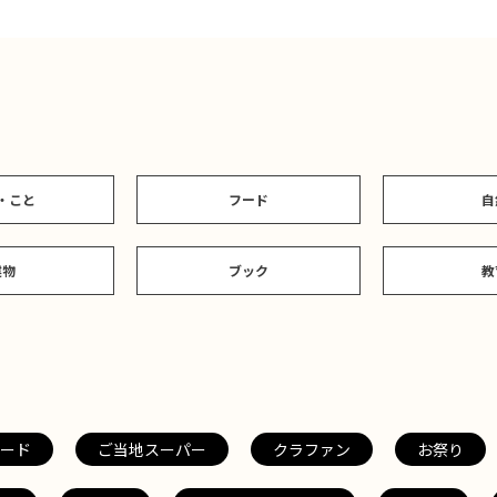
・こと
フード
自
建物
ブック
教
ード
ご当地スーパー
クラファン
お祭り