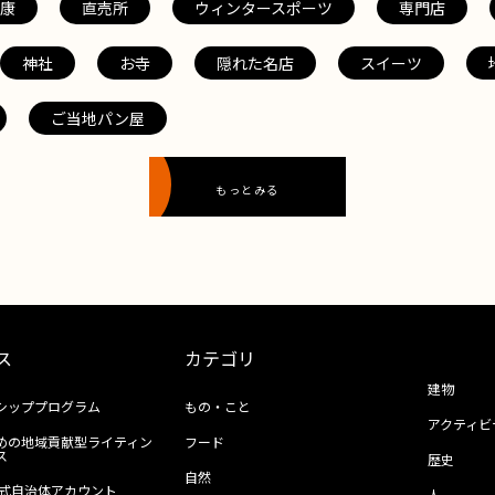
康
直売所
ウィンタースポーツ
専門店
神社
お寺
隠れた名店
スイーツ
ご当地パン屋
もっとみる
ス
カテゴリ
建物
シッププログラム
もの・こと
アクティビ
めの地域貢献型ライティン
フード
ス
歴史
自然
ll公式自治体アカウント
人