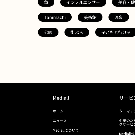
魚
インフルエンサー
美容・健
Tanimachi
美術館
温泉
公園
街ぶら
子どもと行ける
Mediall
サービ
ホーム
タニマチ
ニュース
企業のた
グサービ
Mediallについて
Media