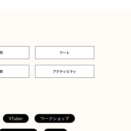
然
アート
育
アクティビティ
VTuber
ワークショップ