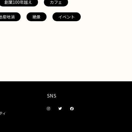
創業100年越え
カフェ
地産地消
絶景
イベント
SNS
ティ