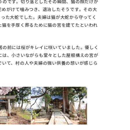
うのです。切り落としたその瞬間、猫の顔だけが
蛇めがけて噛みつき、退治したそうです。その大
もった大蛇でした。夫婦は猫が大蛇から守ってく
た猫を手厚く葬るために猫の宮を建てたといわれ
居の前には桜がキレイに咲いていました。優しく
には、小さいながらも堂々とした屋根構えの宮が
でいて、村の人や夫婦の強い供養の想いが感じら