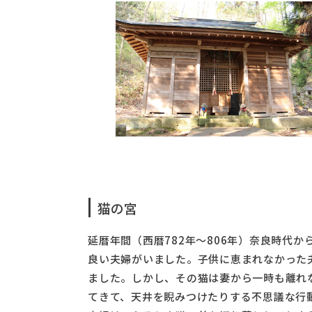
猫の宮
延暦年間（西暦782年～806年）奈良時代
良い夫婦がいました。子供に恵まれなかった
ました。しかし、その猫は妻から一時も離れ
てきて、天井を睨みつけたりする不思議な行