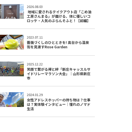
2026.08.03
地域に愛されるテイクアウト店「こめ油
工房さんまる」が届ける、体に優しいコ
ロッケ・人気のぶらんそふと！【前編】
2023.07.11
薔薇づくしのひとときを! 高台から温泉
街を見渡すRose Garden
2025.12.22
笑顔で繋がる襷と絆「新庄キャッスルサ
イドリレーマラソン大会」｜山形県新庄
市
2024.01.29
女性アドレスホッパーの持ち物は？仕事
は？実体験インタビュー｜憧れのノマド
生活