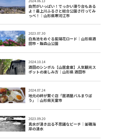
2024.06.13
自然がいっぱい！でっかい滑り台もある
よ！最上川ふるさと総合公園さ行ってみ
っべ！｜山形県寒河江市
2023.07.30
白鳥池をめぐる紫陽花ロード｜山形県酒
田市・飯森山公園
2024.10.14
酒田のシンボル【山居倉庫】人気観光ス
ポットの楽しみ方｜山形県 酒田市
2024.07.24
地元の絆が繋ぐ店「居酒屋バルまりぼ
う」｜山形県天童市
2023.09.20
真水が湧き出る不思議なビーチ｜釜磯海
岸の湧水