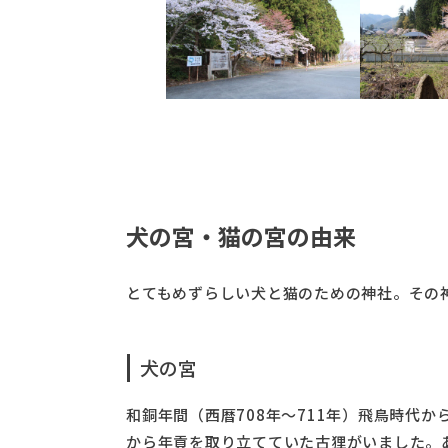
犬の宮・猫の宮の由来
とてもめずらしい犬と猫のための神社。その
犬の宮
和銅年間（西暦708年～711年）飛鳥時代
から年貢を取り立てていた古狸がいました。