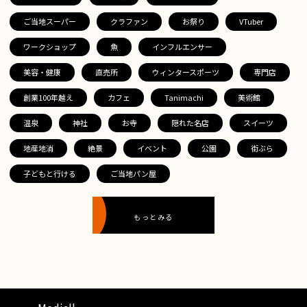
ご当地スーパー
クラファン
お祭り
VTuber
ワークショップ
魚
インフルエンサー
美容・健康
直売所
ウィンタースポーツ
専門店
創業100年越え
カフェ
Tanimachi
美術館
温泉
神社
お寺
隠れた名店
スイーツ
地産地消
絶景
イベント
公園
街ぶら
子どもと行ける
ご当地パン屋
もっとみる