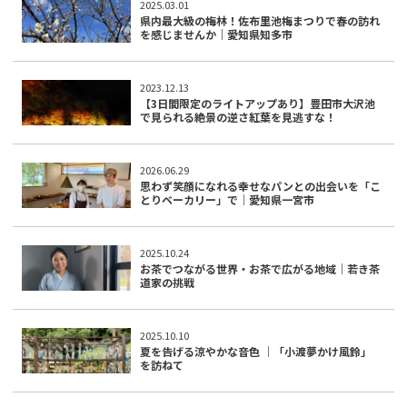
2025.03.01
県内最大級の梅林！佐布里池梅まつりで春の訪れ
を感じませんか｜愛知県知多市
2023.12.13
【3日間限定のライトアップあり】豊田市大沢池
で見られる絶景の逆さ紅葉を見逃すな！
2026.06.29
思わず笑顔になれる幸せなパンとの出会いを「こ
とりベーカリー」で｜愛知県一宮市
2025.10.24
お茶でつながる世界・お茶で広がる地域｜若き茶
道家の挑戦
2025.10.10
夏を告げる涼やかな音色 ｜「小渡夢かけ風鈴」
を訪ねて