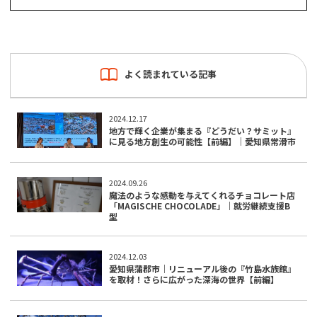
よく読まれている記事
2024.12.17
地方で輝く企業が集まる『どうだい？サミット』
に見る地方創生の可能性【前編】｜愛知県常滑市
2024.09.26
魔法のような感動を与えてくれるチョコレート店
「MAGISCHE CHOCOLADE」｜就労継続支援B
型
2024.12.03
愛知県蒲郡市｜リニューアル後の『竹島水族館』
を取材！さらに広がった深海の世界【前編】